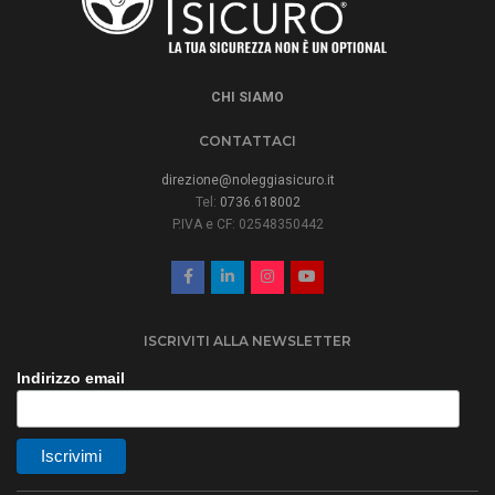
CHI SIAMO
CONTATTACI
direzione@noleggiasicuro.it
Tel:
0736.618002
P.IVA e CF: 02548350442
ISCRIVITI ALLA NEWSLETTER
Indirizzo email