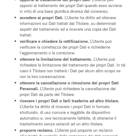
opporsi al trattamento dei propri Dati quando esso avviene
in virtù di una base giuridica diversa dal consenso.
accedere ai propri Dati.
L’Utente ha diritto ad ottenere
informazioni sui Dati trattati dal Titolare, su determinati
aspetti del trattamento ed a ricevere una copia dei Dati
trattati.
verificare e chiedere la rettificazione.
L’Utente può
verificare la correttezza dei propri Dati e richiederne
l’aggiornamento o la correzione.
ottenere la limitazione del trattamento.
L’Utente può
richiedere la limitazione del trattamento dei propri Dati. In tal
caso il Titolare non tratterà i Dati per alcun altro scopo se
non la loro conservazione.
ottenere la cancellazione o rimozione dei propri Dati
Personali.
L’Utente può richiedere la cancellazione dei
propri Dati da parte del Titolare.
ricevere i propri Dati o farli trasferire ad altro titolare.
L’Utente ha diritto di ricevere i propri Dati in formato
strutturato, di uso comune e leggibile da dispositivo
automatico e, ove tecnicamente fattibile, di ottenerne il
trasferimento senza ostacoli ad un altro titolare.
proporre reclamo.
L’Utente può proporre un reclamo
all’autorità di controllo della protezione dei dati personali