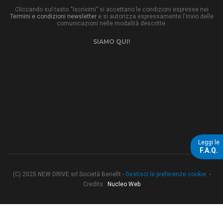
Cliccando sul tasto “Iscrivimi” si accettano le condizioni espresse nei
Termini e condizioni newsletter
e si autorizza espressamente l'invio delle
comunicazioni nelle modalità descritte.
SIAMO QUI!
Leggi le
F.A.Q.
(C) 2025 NEW DRIVE srl Società Benefit -
Gestisci le preferenze cookie
-
Credits:
Nucleo Web