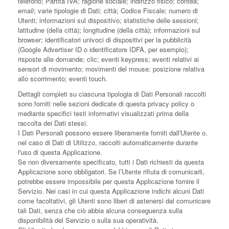
telefono; Partita IVA; ragione sociale; indirizzo fisico; contea;
email; varie tipologie di Dati; città; Codice Fiscale; numero di
Utenti; informazioni sul dispositivo; statistiche delle sessioni;
latitudine (della città); longitudine (della città); informazioni sul
browser; identificatori univoci di dispositivi per la pubblicità
(Google Advertiser ID o identificatore IDFA, per esempio);
risposte alle domande; clic; eventi keypress; eventi relativi ai
sensori di movimento; movimenti del mouse; posizione relativa
allo scorrimento; eventi touch.
Dettagli completi su ciascuna tipologia di Dati Personali raccolti
sono forniti nelle sezioni dedicate di questa privacy policy o
mediante specifici testi informativi visualizzati prima della
raccolta dei Dati stessi.
I Dati Personali possono essere liberamente forniti dall'Utente o,
nel caso di Dati di Utilizzo, raccolti automaticamente durante
l'uso di questa Applicazione.
Se non diversamente specificato, tutti i Dati richiesti da questa
Applicazione sono obbligatori. Se l’Utente rifiuta di comunicarli,
potrebbe essere impossibile per questa Applicazione fornire il
Servizio. Nei casi in cui questa Applicazione indichi alcuni Dati
come facoltativi, gli Utenti sono liberi di astenersi dal comunicare
tali Dati, senza che ciò abbia alcuna conseguenza sulla
disponibilità del Servizio o sulla sua operatività.