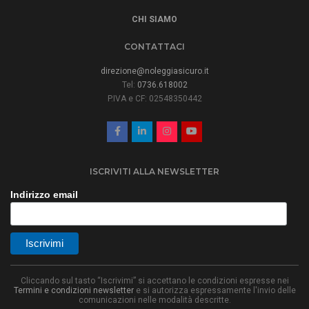
CHI SIAMO
CONTATTACI
direzione@noleggiasicuro.it
Tel:
0736.618002
P.IVA e CF: 02548350442
ISCRIVITI ALLA NEWSLETTER
Indirizzo email
Cliccando sul tasto “Iscrivimi” si accettano le condizioni espresse nei
Termini e condizioni newsletter
e si autorizza espressamente l'invio delle
comunicazioni nelle modalità descritte.