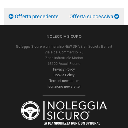
Offerta precedente
Offerta successiva
NOLEGGIA SICURO
Noleggia Sicuro
è un marchio NEW DRIVE srl Società Benefit
Viale del Commercio, 70
Zona Industriale Marino
63100 Ascoli Piceno
Privacy Policy
Cookie Policy
Termini newsletter
Iscrizione newsletter