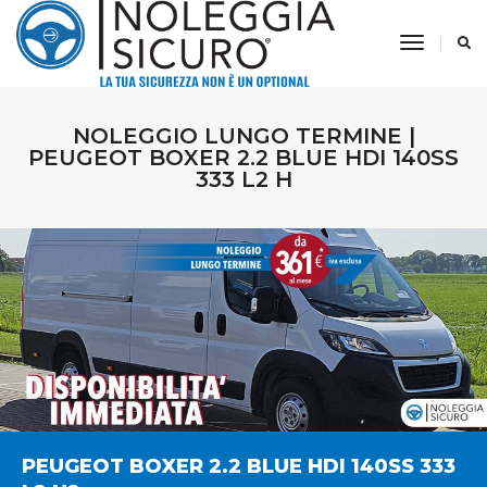
Toggle
Navigati
NOLEGGIO LUNGO TERMINE |
PEUGEOT BOXER 2.2 BLUE HDI 140SS
333 L2 H
PEUGEOT BOXER 2.2 BLUE HDI 140SS 333