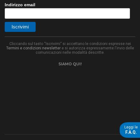
Indirizzo email
Cliccando sul tasto “Iscrivimi” si accettano le condizioni espresse nei
Termini e condizioni newsletter
e si autorizza espressamente l'invio delle
comunicazioni nelle modalità descritte.
SIAMO QUI!
Leggi le
F.A.Q.