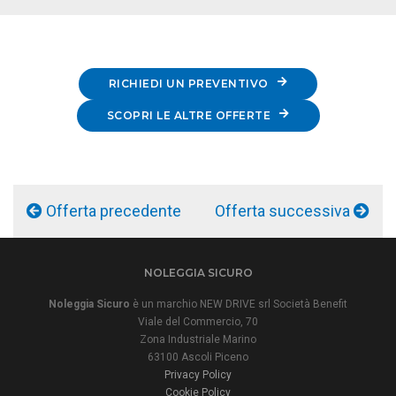
RICHIEDI UN PREVENTIVO
SCOPRI LE ALTRE OFFERTE
Offerta precedente
Offerta successiva
NOLEGGIA SICURO
Noleggia Sicuro
è un marchio NEW DRIVE srl Società Benefit
Viale del Commercio, 70
Zona Industriale Marino
63100 Ascoli Piceno
Privacy Policy
Cookie Policy