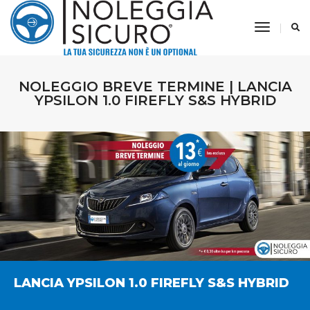
Toggle
Navigati
NOLEGGIO BREVE TERMINE | LANCIA
YPSILON 1.0 FIREFLY S&S HYBRID
LANCIA YPSILON 1.0 FIREFLY S&S HYBRID